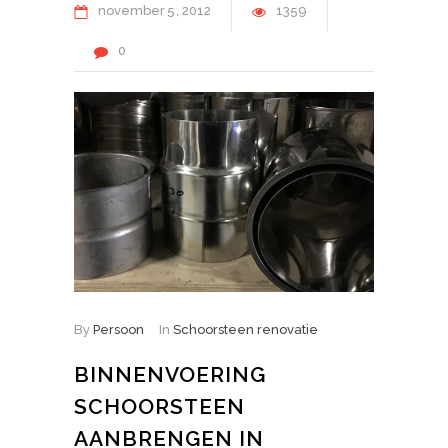
november
5
2012
1359
0
By
Persoon
In
Schoorsteen renovatie
BINNENVOERING
SCHOORSTEEN
AANBRENGEN IN