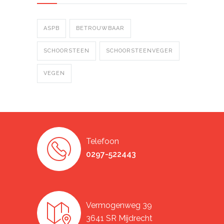
ASPB
BETROUWBAAR
SCHOORSTEEN
SCHOORSTEENVEGER
VEGEN
Telefoon
0297-522443
Vermogenweg 39
3641 SR Mijdrecht