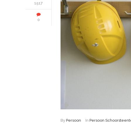
1517
0
By
Persoon
In
Persoon Schoorsteent