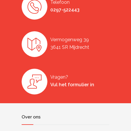
Telefoon
0297-522443
Vermogenweg 39
3641 SR Mijdrecht
Vragen?
Vul het formulier in
Over ons