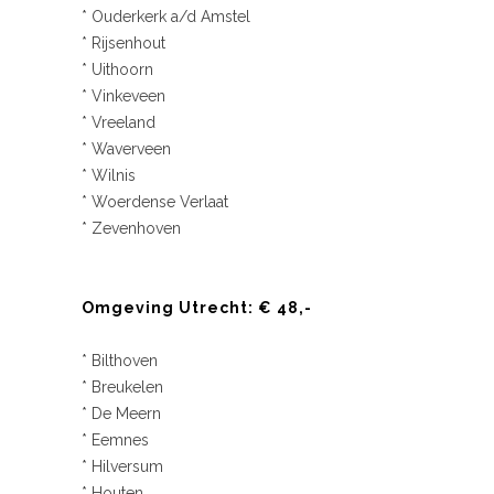
* Ouderkerk a/d Amstel
* Rijsenhout
* Uithoorn
* Vinkeveen
* Vreeland
* Waverveen
* Wilnis
* Woerdense Verlaat
* Zevenhoven
Omgeving Utrecht: € 48,-
* Bilthoven
* Breukelen
* De Meern
* Eemnes
* Hilversum
* Houten